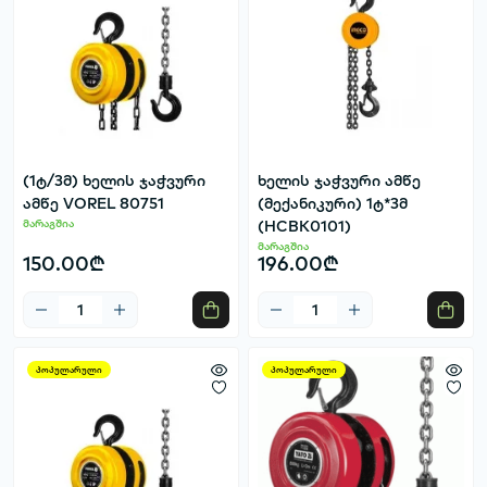
(1ტ/3მ) ხელის ჯაჭვური
ხელის ჯაჭვური ამწე
ამწე VOREL 80751
(მექანიკური) 1ტ*3მ
მარაგშია
(HCBK0101)
მარაგშია
150.00₾
196.00₾
პოპულარული
პოპულარული