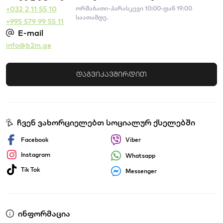
⚡ ძლიერი და საიმედო ელექტრო მექანიზმები.
+032 2 11 55 10
ორშაბათი-პარასკევი 10:00-დან 19:00
???? ბატარეაზე ან ქსელზე მომუშავე მოდელები.
საათამდე.
+995 579 99 55 11
???? მოსახერხებელი ჩანთა ან ყუთი
E-mail
ტრანსპორტირებისთვის.
info@b2m.ge
რატომ
B2M.GE
?
B2M.GE
-ზე ყველა ინსტრუმენტის ნაკრები
დაგვიკავშირდით
შერჩეულია ხარისხისა და გამძლეობის მიხედვით.
ჩვენ ვთავაზობთ როგორც პროფესიონალურ
კომპლექტებს მშენებლობისთვისა და
რემონტისთვის
ჩვენ ვახორციელებთ სოციალურ ქსელებში
Facebook
Viber
Instagram
Whatsapp
Tik Tok
Messenger
ინფორმაცია