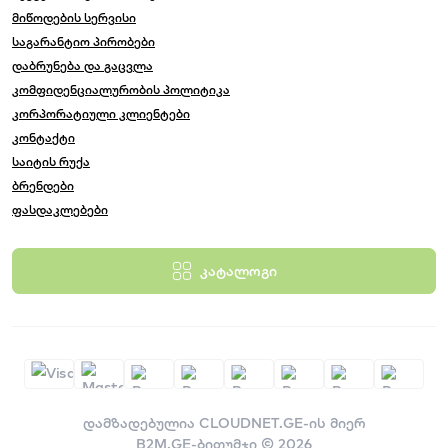
მიწოდების სერვისი
საგარანტიო პირობები
დაბრუნება და გაცვლა
კომფიდენციალურობის პოლიტიკა
კორპორატიული კლიენტები
კონტაქტი
საიტის რუქა
ბრენდები
ფასდაკლებები
კატალოგი
დამზადებულია
CLOUDNET.GE-ის მიერ
B2M.GE-ბითუმჯი © 2026