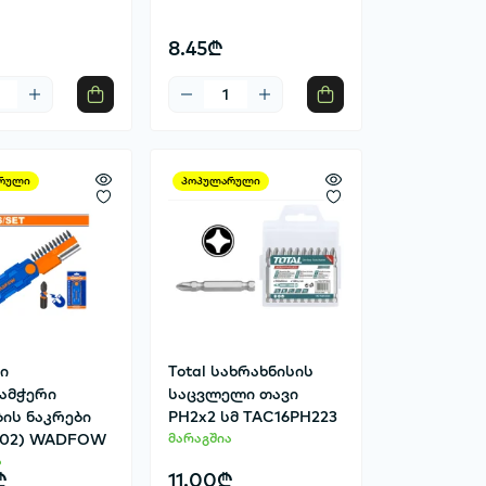
8.45₾
რული
პოპულარული
ნი
Total სახრახნისის
ამჭერი
საცვლელი თავი
ბის ნაკრები
PH2x2 სმ TAC16PH223
602) WADFOW
მარაგშია
ა
₾
11.00₾