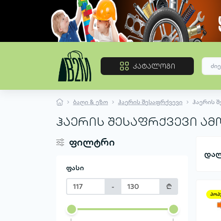
კატალოგი
ბაღი & ეზო
ჰაერის შესაფრქვევი
ჰაერის 
ჰაერის შესაფრქვევი ა
ფილტრი
დალ
ფასი
-
₾
პოპ