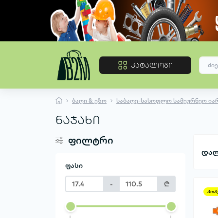
კატალოგი
ბაღი & ეზო
საბაღე-სასოფლო სამეურნეო ია
ნაჯახი
ფილტრი
დალ
ფასი
-
₾
პოპ