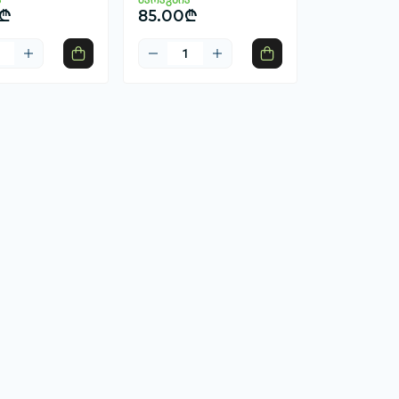
0₾
85.00₾