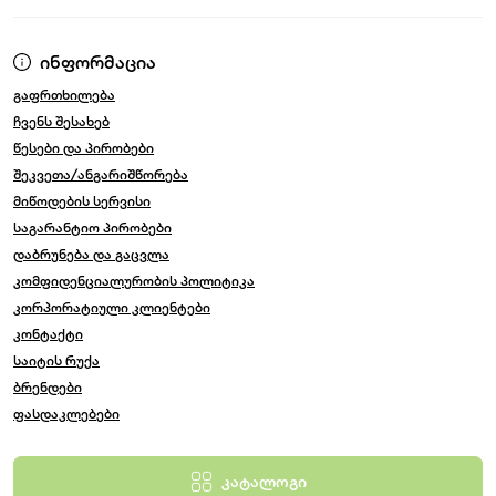
მოდელები.
Capella TY-002B - კომპაქტური და მოსახერხებელი
ინფორმაცია
ბავშვის საქანელა
გაფრთხილება
მოწყობილობა დამზადებულია შეზლონგის სახით,
ჩვენს შესახებ
რომლის სავარძელი ფიქსირდება ორ თაღოვან
წესები და პირობები
საყრდენზე. პროდუქტის მარტივად
შეკვეთა/ანგარიშწორება
ტრანსპორტირებისთვის, გამოიყენება დასაკეცი
მიწოდების სერვისი
დიზაინი.
საგარანტიო პირობები
დაბრუნება და გაცვლა
რეგულირებადი საზურგე, ბალიში და რბილი
კომფიდენციალურობის პოლიტიკა
ზედაპირი უზრუნველყოფს ბავშვის კომფორტულ
კორპორატიული კლიენტები
ძილსა და დასვენებას. სათამაშოების ჩამოსაკიდი
კონტაქტი
და მუსიკალური პანელი კი არ აძლევს პატარებს
საიტის რუქა
მოწყენის სასუალებას.
ბრენდები
ფასდაკლებები
დადებითი:
ჰიგიენური საფარის მოხსნა ადვილია და
კატალოგი