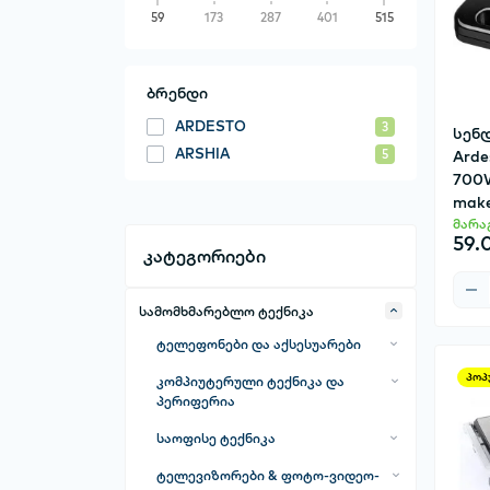
59
173
287
401
515
ბრენდი
ARDESTO
3
სენდ
ARSHIA
Arde
5
700W
make
მარა
59.
კატეგორიები
სამომხმარებლო ტექნიკა
ტელეფონები და აქსესუარები
მობილური ტელეფონები
პოპ
კომპიუტერული ტექნიკა და
პერიფერია
მობილური ტელეფონების სხვა
აქსესუარები
კლავიატურები
საოფისე ტექნიკა
პორტატული დამტენები-Power
ნოუთბუქები
წყლის დისპენსერები
ტელევიზორები & ფოტო-ვიდეო-
Banks