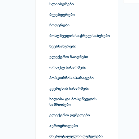
ტონერები
ბარათები
სლაისერები
ჰაერის გამწმენდი აპარატები
ჩასაშენებელი ღუმელები
საბეჭდი ქარალდები
კვების ბლოკები
ბლენდერები
ჰაერის დამატენიანებლები
გამწოვები
საოფისე ტექნიკა სხვა
ქულერები
ჩოფერები
აქსესუარები და სახარჯი
კლიმატური სისტემის
მტვერსასრუტები
დისკწამყვანები
მასალები
აქსესუარები
ბოსტნეულის საჭრელ სახეხები
ორთქლის საწმენდი აპარატები
კომპიუტერის ქეისები
წვენსაწურები
უთოები
მაუსები
ელექტრო ჩაიდნები
საკერავი მანქანები
ვებ კამერები
ორთქლ სახარშები
საყოფაცხოვრებო ტექნიკის
მიკროფონები
აქსესუარები
პოპკორნის აპარატები
გარე მყარი დისკები
კვერცხის სახარშები
ბარათის წამკითხველები
ხილისა და ბოსტნეულის
საშრობები
USB ფლეშ მეხსიერების
ბარათები
ელექტრო ღუმელები
ნოუთბუქის გამაგრილებლები
აეროგრილები
მაუსის პადები
მიკროტალღური ღუმელები