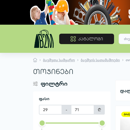
კატალოგი
ბავშვთა სამყარო
ბავშვის სათამაშოები
თ
თოჯინები
ფილტრი
დალ
ფასი
-
₾
პოპ