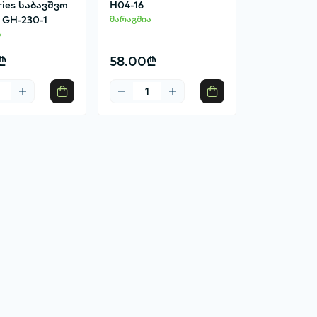
ries საბავშვო
H04-16
 GH-230-1
მარაგშია
ა
₾
58.00₾