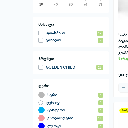
29
40
50
61
71
მასალა
პლასმასი
12
საბ
ვინილი
ბეტი
7
ლამ
კომ
ბრენდი
მარა
GOLDEN CHILD
22
29.
ფერი
სერი
1
ფერადი
1
ცისფერი
1
პოპ
ვარდისფერი
15
ლურჯი
1