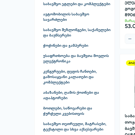
შედუღების აპარატის
წყლის მილი
ელე
ნაყინის აპარატები
ქლიბების ნაკრები
დანა
საბავშვო ეტლები და კომპლექტები
სახრახნი ინსტრუმენტები
სახელური
გოგ
საკვები ნარჩენების
ჯაგრისი
მაკრატლები
ექვსკუთხა სახრახნისი
ავტომობილის საბავშვო
8906
სტეპლერი მექანიკური
შემდუღებლის მავთული
გადამამუშავებლები
ნაკრები
სავარძლები
მარა
მრავალფუნქციური
53.
ქანჩის გასაღები (ორმხრივი)
შემდუღებლის სათვალე
სამზარეულოს ტექნიკის
საჭრელი(ლეზერმანი)
ვარსკვლავა სახრახნისები
საბავშვო შეზლონგები, საქანელები
(ნიღაბი)
აქსესუარები
და ბაუნსერები
ქანჩის გასაღები (ტრეშოტკა)
სათადარიგო-პირები
კაუჭების ნაკრები
ჭოჭინები და ჯამპერები
ქანჩის გასაღების ნაკრები
საკანცელარიო დანა
მოქლონის პისტოლეტი
უსაფრთხოება და ბავშვთა მოვლის
ქანჩის დამაგრძელებელი
საფხეკი
საცვლელი სახრახნი პირების
ელექტრონიკა
პოპ
ნაკრები
ხელსაწყოების ნაკრები
ტყავის სახვრეტი
კენგურუები, დედის ჩანთები,
სახრახნისების ნაკრები
ჯვარედინი
გამოსაყვანი კალათები და
შუშის საჭრელი (ალმასი)
კომპლექტები
სახრახნისი ბრტყელი პირით
ხელის მექანიკური ხერხი
აბაზანები, ღამის ქოთნები და
სახრახნისი ჯვარედინი პირით
ადაპტორები
ხის სამტვრევი (სტამესკა)
ბოთლები, საწოვარები და
ჭურჭელი კვებისთვის
საბ
თოჯ
საბავშვო თეთრეული, მატრასები,
ბავშ
ტექსტილი და სხვა აქსესუარები
048