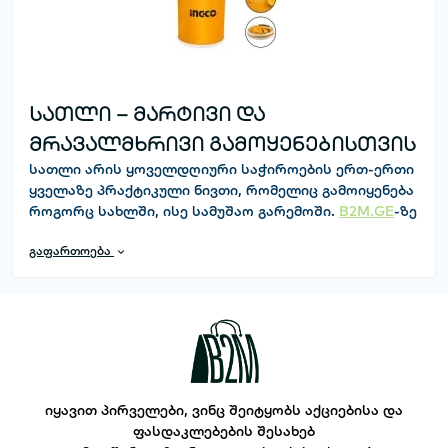
სათლი – მარტივი და
მრავალმხრივი გამოყენებისთვის
სათლი
არის ყოველდღიური საჭიროების ერთ-ერთი
ყველაზე პრაქტიკული ნივთი, რომელიც გამოიყენება
როგორც სახლში, ისე სამუშაო გარემოში.
B2M.GE
-ზე
შეგიძლია იპოვო სხვადასხვა მოცულობისა და
გაფართოება
დიზაინის სათლები – პლასტმასის, მეტალის და
პროფესიონალური სამეურნეო მოდელები.
მთავარი მახასიათებლები
???? მაღალი გამძლეობის მასალა (პლასტმასი ან
უჟანგავი ფოლადი);
⚙️ მოცულობის მრავალფეროვანი არჩევანი – 5 ლ-
დან 20 ლ-მდე;
იყავით პირველები, ვინც შეიტყობს აქციებისა და
???? მარტივი გასაწმენდი და ადვილად
ფასდაკლებების შესახებ
სატარებელი;