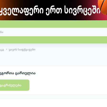
იკა
ყავის საფქვავები
ეგორია ცარიელია
გაგრძელება