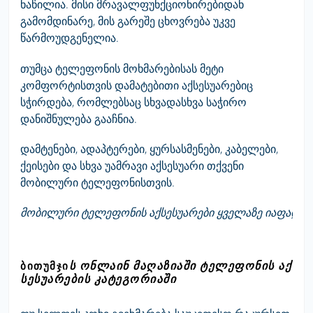
ნაწილია. მისი მრავალფუნქციონირებიდან
გამომდინარე, მის გარეშე ცხოვრება უკვე
წარმოუდგენელია.
თუმცა ტელეფონის მოხმარებისას მეტი
კომფორტისთვის დამატებითი აქსესუარებიც
სჭირდება, რომლებსაც სხვადასხვა საჭირო
დანიშნულება გააჩნია.
დამტენები, ადაპტერები, ყურსასმენები, კაბელები,
ქეისები და სხვა უამრავი აქსესუარი თქვენი
მობილური ტელეფონისთვის.
მობილური
ტელეფონის
აქსესუარები
ყველაზე
იაფად
ს
Ს
ᲝᲜᲚᲐᲘᲜ
ᲛᲐᲦᲐᲖᲘᲐᲨᲘ
ᲢᲔᲚᲔᲤᲝᲜᲘᲡ
ᲐᲥ
ᲑᲘᲗᲣᲛᲯᲘ
ᲡᲔᲡᲣᲐᲠᲔᲑᲘᲡ
ᲙᲐᲢᲔᲒᲝᲠᲘᲐᲨᲘ