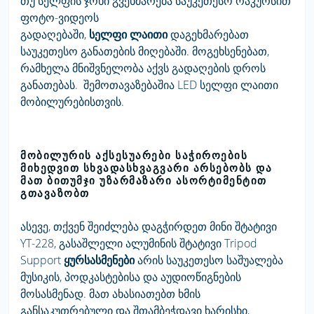
თუ სელფის ჯოხი გვეხმარება საუკეთესო რაკურსით
ფოტო-ვიდეოს
გადაღებაში,
სელფი
ლაითი
დაგეხმარებათ
საუკეთესო განათების მიღებაში. მოგეხსენებათ,
რამხელა მნიშვნელობა აქვს გადაღების დროს
განათებას. შემოთავაზებაშია LED სელფი ლაითი
მობილურებისთვის.
ᲛᲝᲑᲘᲚᲣᲠᲘᲡ ᲐᲥᲡᲔᲡᲣᲐᲠᲔᲑᲘ ᲡᲐᲭᲘᲠᲝᲔᲑᲘᲡ
ᲛᲘᲮᲔᲓᲕᲘᲗ ᲡᲮᲕᲐᲓᲐᲡᲮᲕᲐᲒᲕᲐᲠᲘ ᲐᲠᲡᲔᲑᲝᲑᲡ ᲓᲐ
ᲛᲐᲗ ᲑᲘᲗᲣᲛᲯᲘ ᲣᲖᲐᲠᲛᲐᲖᲐᲠᲘ ᲐᲡᲝᲠᲢᲘᲛᲔᲜᲢᲘᲗ
ᲒᲗᲐᲕᲐᲖᲝᲑᲗ
ასევე, თქვენ შეიძლება დაგჭირდეთ მინი შტატივი
YT-228, გასაშლელი ალუმინის შტატივი Tripod
Support
ყურსასმენები
არის საუკეთესო საშუალება
მუსიკის, პოდკასტებისა და აუდიოწიგნების
მოსასმენად. მათ ახასიათებთ ხმის
განსაკუთრებული და შთამბეჭდავი ხარისხი,