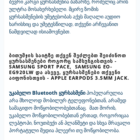
ბევრი კარგი ყურსასმენია ბაზარზე, რომელიც არის
ულტრა მოსახერხებელი. მცირე ზომის
ყურსასმენების უმეტესობას აქვს მაღალი აუდიო
ხარისხიც და უმეტესწილად, თქვენი არჩევანით
ნამდვილად ისიამოვნებთ.
ᲑᲘᲗᲣᲛᲯᲘᲡ ᲡᲐᲘᲢᲖᲔ ᲗᲥᲕᲔᲜ ᲨᲔᲫᲚᲔᲑᲗ ᲨᲔᲘᲫᲘᲜᲝᲗ
ᲧᲣᲠᲡᲐᲡᲛᲔᲜᲔᲑᲘ ᲠᲝᲒᲝᲠᲪ ᲡᲐᲛᲡᲣᲜᲒᲘᲡᲗᲕᲘᲡ -
SAMSUNG SPORT PACE, SAMSUNG EO-
EG920LW ᲓᲐ ᲐᲡᲔᲕᲔ, ᲧᲣᲠᲡᲐᲡᲛᲔᲜᲔᲑᲘ ᲗᲥᲕᲔᲜᲘ
ᲐᲘᲤᲝᲜᲘᲡᲗᲕᲘᲡ - APPLE EARPODS 3.5MM JACK.
უკაბელო Bluetooth
ყურსასმენი
პოპულარულია
არა მხოლოდ მობილურ ტელეფონებთან, არამედ
სამაგიდო მოწყობილობებთანაც. მათ შორის,
უკაბელო მოწყობილობებთან ერთად, როგორიცაა
ლეპტოპი, ნოუთბუქი ან პლანშეტი და სხვა მრავალი
პორტატული მედია პლეერი თუ მოწყობილობა.