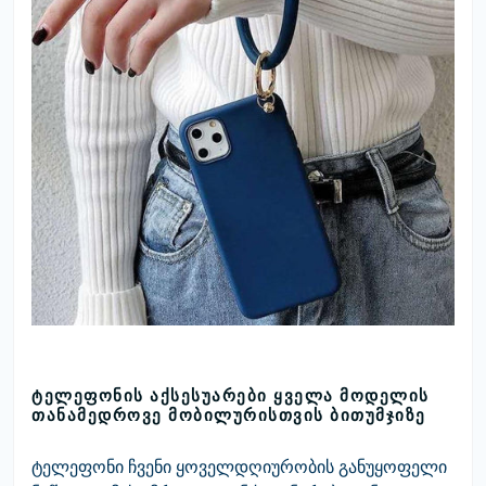
ᲢᲔᲚᲔᲤᲝᲜᲘᲡ ᲐᲥᲡᲔᲡᲣᲐᲠᲔᲑᲘ ᲧᲕᲔᲚᲐ ᲛᲝᲓᲔᲚᲘᲡ
ᲗᲐᲜᲐᲛᲔᲓᲠᲝᲕᲔ ᲛᲝᲑᲘᲚᲣᲠᲘᲡᲗᲕᲘᲡ ᲑᲘᲗᲣᲛᲯᲘᲖᲔ
ტელეფონი ჩვენი ყოველდღიურობის განუყოფელი