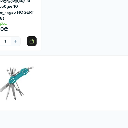
ვალფუნქციური
საწყო 10
ალიდან HÖGERT
48)
გშია
40₾