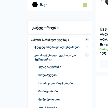
შავი
1
კატეგორიები
USB-
AVC
VGA,
სამომხმარებლო ტექნიკა
Ethe
ტელეფონები და აქსესუარები
მარა
129
მობილური ტელეფონები
კომპიუტერული ტექნიკა და
პერიფერია
მობილური ტელეფონების სხვა
აქსესუარები
კლავიატურები
პორტატული დამტენები-Power
ნოუთბუქები
Banks
Desktop კომპიუტერები
სმარტ საათები და აქსესუარები
მონიტორები
მეხსიერების ბარათები(ჩიპები)
მონობლოკები
სელფის ჯოხები
პლანშეტები