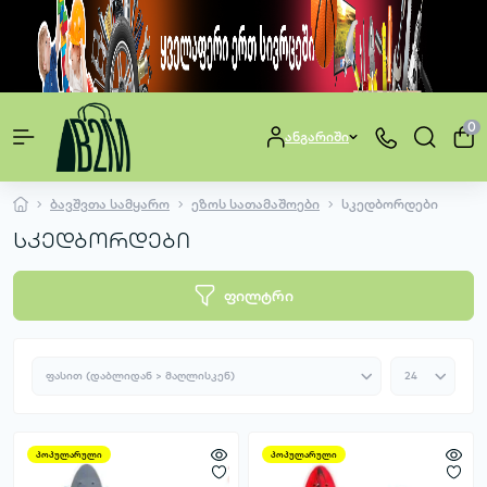
0
ანგარიში
ბავშვთა სამყარო
ეზოს სათამაშოები
სკედბორდები
სკედბორდები
ფილტრი
პოპულარული
პოპულარული