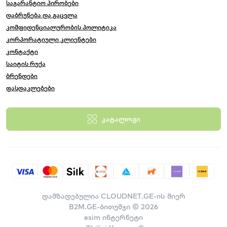
საგარანტიო პირობები
➕
გახანგრძლივებელი შლანგი
– თავისუფალი
მანძილზე მუშაობისთვის.
დაბრუნება და გაცვლა
კომფიდენციალურობის პოლიტიკა
როგორ ავირჩიოთ სწორი მოდელი?
კორპორატიული კლიენტები
საოჯახო გამოყენება:
110–150 bar, 6–8 ლ/წთ,
კონტაქტი
კომპაქტური კორპუსი.
საიტის რუქა
ინტენსიური/პროფესიონალური:
160–220+ bar, 8–12
ბრენდები
ლ/წთ, მეტალის ტუმბო და ხანგრძლივი ციკლი.
ფასდაკლებები
რატომ
B2M.GE
?
✔ ფართო ასორტიმენტი – საოჯახოდან
კატალოგი
პროფესიონალურამდე.
✔ შემოწმებული ხარისხი და გარანტია.
✔ სწრაფი მიწოდება საქართველოს მასშტაბით.
✔ მეგობრული ფასი და პროფესიონალური
კონსულტაცია.
შეარჩიე შენს ამოცანებზე მორგებული
მაღალი
წნევის სარეცხი
, დაამატე საჭირო აქსესუარები და
დამზადებულია
CLOUDNET.GE-ის მიერ
მიიღე სწრაფი, სუფთა შედეგი ყოველ გამოყენებაზე.
B2M.GE-ბითუმჯი © 2026
შეუკვეთე მარტივად
B2M.GE
-ზე და მიიღე შეკვეთა
esim ინტერნეტი
პირდაპირ შენს მისამართზე.