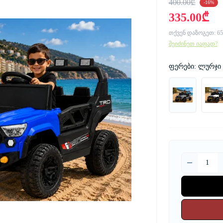
400.00₾
-16%
335.00₾
თქვენ დაზოგეთ:
65
შეიძინეთ იაფად?
ფერები: ლურჯი