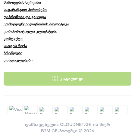
მიწოდების სერვისი
საგარანტიო პირობები
დაბრუნება და გაცვლა
კომფიდენციალურობის პოლიტიკა
კორპორატიული კლიენტები
კონტაქტი
საიტის რუქა
ბრენდები
ფასდაკლებები
კატალოგი
დამზადებულია
CLOUDNET.GE-ის მიერ
B2M.GE-ბითუმჯი © 2026